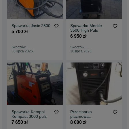
Spawarka Jasic 2500
Spawarka Merkle
3500 High Puls
5 700 zł
6 950 zł
Skoczów
Skoczów
30 lipca 2026
30 lipca 2026
Spawarka Kemppi
Przecinarka
Kempact 3000 puls
plazmowa
Hypertherm
7 650 zł
8 000 zł
powermax 900, 55A