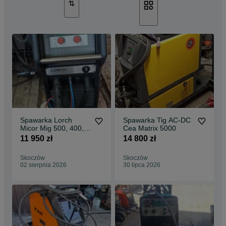
Spawarka Lorch
Spawarka Tig AC-DC
Micor Mig 500, 400,
Cea Matrix 5000
350, 300
11 950 zł
14 800 zł
Skoczów
Skoczów
02 sierpnia 2026
30 lipca 2026