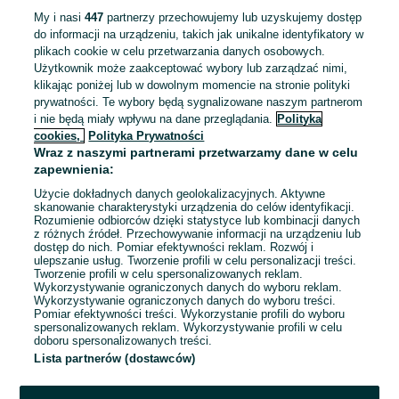
My i nasi
447
partnerzy przechowujemy lub uzyskujemy dostęp
do informacji na urządzeniu, takich jak unikalne identyfikatory w
plikach cookie w celu przetwarzania danych osobowych.
Użytkownik może zaakceptować wybory lub zarządzać nimi,
spawarka Migatronic
Spawarka Fronius
klikając poniżej lub w dowolnym momencie na stronie polityki
Flex 3000
TPS 4000
prywatności. Te wybory będą sygnalizowane naszym partnerom
8 250 zł
13 950 zł
i nie będą miały wpływu na dane przeglądania.
Polityka
cookies,
Polityka Prywatności
Skoczów
Skoczów
Wraz z naszymi partnerami przetwarzamy dane w celu
30 lipca 2026
30 lipca 2026
zapewnienia:
Użycie dokładnych danych geolokalizacyjnych. Aktywne
skanowanie charakterystyki urządzenia do celów identyfikacji.
Rozumienie odbiorców dzięki statystyce lub kombinacji danych
1
2
3
4
5
z różnych źródeł. Przechowywanie informacji na urządzeniu lub
dostęp do nich. Pomiar efektywności reklam. Rozwój i
ulepszanie usług. Tworzenie profili w celu personalizacji treści.
Tworzenie profili w celu spersonalizowanych reklam.
Wykorzystywanie ograniczonych danych do wyboru reklam.
Wykorzystywanie ograniczonych danych do wyboru treści.
Pomiar efektywności treści. Wykorzystanie profili do wyboru
spersonalizowanych reklam. Wykorzystywanie profili w celu
doboru spersonalizowanych treści.
Lista partnerów (dostawców)